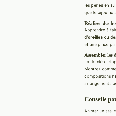
les perles en su
que le bijou ne 
Réaliser des b
Apprendre à fai
d’
oreilles
ou des
et une pince pla
Assembler les d
La dernière étap
Montrez commen
compositions ha
arrangements po
Conseils po
Animer un atelie