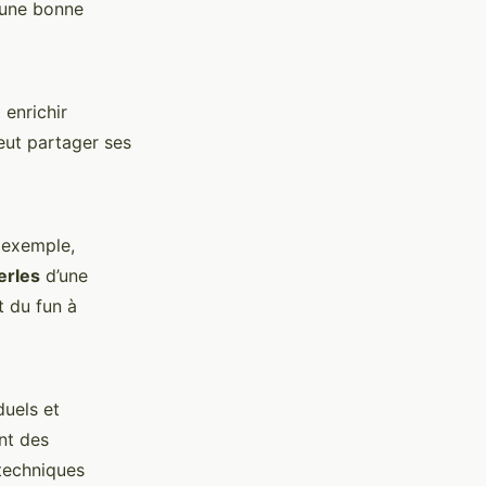
r une bonne
 enrichir
eut partager ses
 exemple,
erles
d’une
t du fun à
duels et
nt des
 techniques