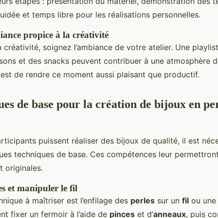
sieurs étapes : présentation du matériel, démonstration des 
uidée et temps libre pour les réalisations personnelles.
ance propice à la créativité
a créativité, soignez l’ambiance de votre atelier. Une playlis
ssons et des snacks peuvent contribuer à une atmosphère 
 est de rendre ce moment aussi plaisant que productif.
ues de base pour la création de bijoux en pe
ticipants puissent réaliser des bijoux de qualité, il est néc
ues techniques de base. Ces compétences leur permettront
t originales.
es et manipuler le fil
nique à maîtriser est l’enfilage des
perles
sur un
fil
ou un
 fixer un fermoir à l’aide de
pinces
et d’
anneaux
, puis c