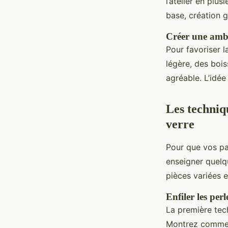
l’atelier en plu
base, création g
Créer une ambi
Pour favoriser l
légère, des boi
agréable. L’idée
Les techniq
verre
Pour que vos par
enseigner quelq
pièces variées e
Enfiler les perl
La première tech
Montrez comment