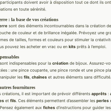
participants doivent avoir à disposition tout ce dont ils on
éations en toute sérénité.
erre : la base de vos créations
erre
sont des éléments incontournables dans la création de 
ouche de couleur et de brillance inégalée. Prévoyez une gr
mes de tailles, formes et couleurs pour stimuler la créativi
ous pouvez les acheter en vrac ou en
kits
prêts à l’emploi.
spensables
 sont indispensables pour la
création
de bijoux. Assurez-vo
ées : une pince coupante, une pince ronde et une pince plat
anipuler les
fils
,
chaînes
et autres éléments sans difficulté
autres fournitures
es créations, il est important de prévoir différents
apprêts
:
es
et
fils
. Ces éléments permettent d’assembler les
perles
e
. Pensez également aux
fiches
d’instructions pour guider les