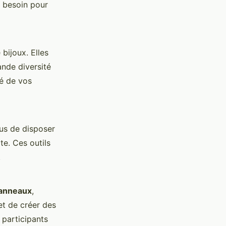
t besoin pour
bijoux. Elles
ande diversité
té de vos
us de disposer
e. Ces outils
.
anneaux
,
t de créer des
 participants