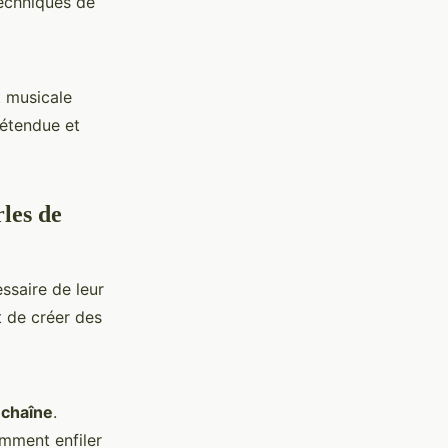
techniques de
t musicale
détendue et
rles de
essaire de leur
 de créer des
e
chaîne
.
omment enfiler