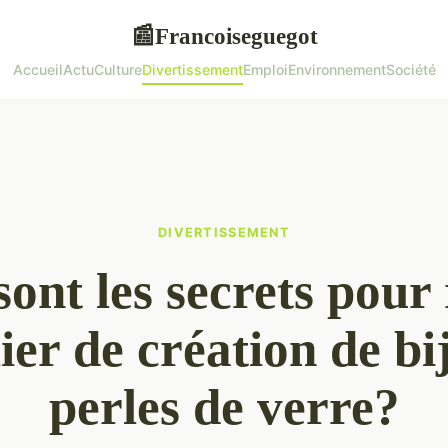
Francoiseguegot
📰
Accueil
Actu
Culture
Divertissement
Emploi
Environnement
Société
DIVERTISSEMENT
sont les secrets pour 
lier de création de bi
perles de verre?