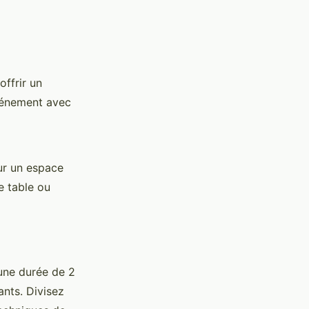
offrir un
événement avec
our un espace
e table ou
 une durée de 2
ants. Divisez