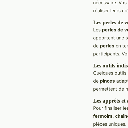
nécessaire. Vos 
réaliser leurs cr
Les perles de v
Les
perles de v
apportent une t
de
perles
en ter
participants. V
Les outils indi
Quelques outils
de
pinces
adapt
permettent de m
Les apprêts et 
Pour finaliser l
fermoirs
,
chaîn
pièces uniques