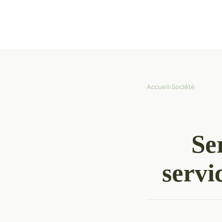
Accueil
›
Société
Se
servi