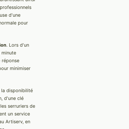
 professionnels
ause d'une
 normale pour
ion
. Lors d'un
e minute
e réponse
pour minimiser
a disponibilité
n, d'une clé
es serruriers de
ent un service
au Artiserv, en