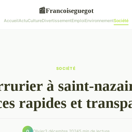
Francoiseguegot
📰
Accueil
Actu
Culture
Divertissement
Emploi
Environnement
Société
SOCIÉTÉ
rrurier à saint-nazair
ces rapides et transp
Olivier
3 décembre 2024
5 min de lecture
O