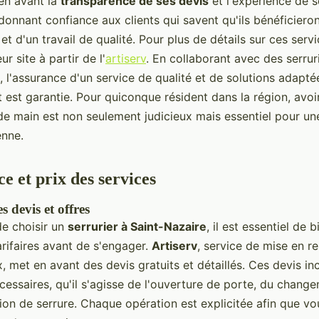
 en avant la
transparence de ses devis
et l'expérience de s
donnant confiance aux clients qui savent qu'ils bénéficiero
 et d'un travail de qualité. Pour plus de détails sur ces serv
ur site à partir de l'
artiserv
. En collaborant avec des serru
 l'assurance d'un service de qualité et de solutions adapt
 est garantie. Pour quiconque résident dans la région, avoir
de main est non seulement judicieux mais essentiel pour une 
enne.
e et prix des services
s devis et offres
 de choisir un
serrurier à Saint-Nazaire
, il est essentiel de
arifaires avant de s'engager.
Artiserv
, service de mise en re
x, met en avant des devis gratuits et détaillés. Ces devis in
cessaires, qu'il s'agisse de l'ouverture de porte, du change
ion de serrure. Chaque opération est explicitée afin que vo