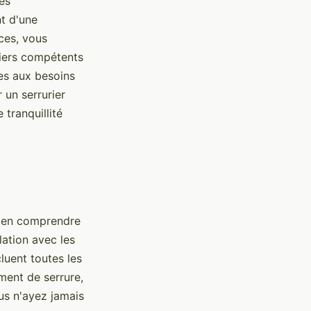
es
nt d'une
ices, vous
riers compétents
ées aux besoins
 un serrurier
tranquillité
 bien comprendre
lation avec les
cluent toutes les
ment de serrure,
us n'ayez jamais