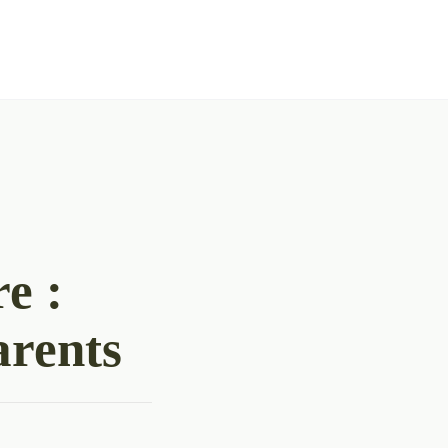
e :
arents