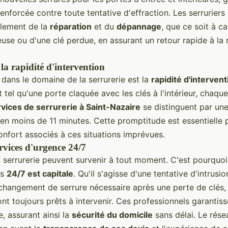
enforcée contre toute tentative d'effraction. Les serruriers
alement de la
réparation
et du
dépannage
, que ce soit à c
euse ou d'une clé perdue, en assurant un retour rapide à la
la rapidité d'intervention
 dans le domaine de la serrurerie est la
rapidité d'intervent
tel qu'une porte claquée avec les clés à l'intérieur, chaqu
vices de serrurerie à Saint-Nazaire
se distinguent par un
 en moins de 11 minutes. Cette promptitude est essentielle 
nconfort associés à ces situations imprévues.
rvices d'urgence 24/7
serrurerie peuvent survenir à tout moment. C'est pourquoi l
ns
24/7 est capitale
. Qu'il s'agisse d'une tentative d'intrusio
changement de serrure nécessaire après une perte de clés, l
nt toujours prêts à intervenir. Ces professionnels garantiss
e, assurant ainsi la
sécurité du domicile
sans délai. Le rése