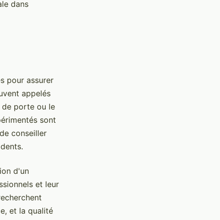
ale dans
es pour assurer
ouvent appelés
 de porte ou le
xpérimentés sont
de conseiller
idents.
ion d'un
sionnels et leur
 recherchent
e, et la qualité