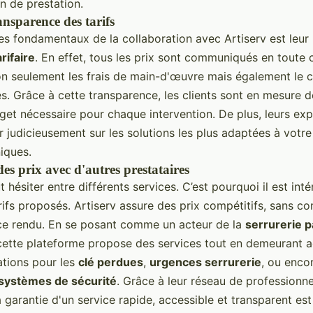
in de prestation.
ansparence des tarifs
es fondamentaux de la collaboration avec Artiserv est leur 
rifaire
. En effet, tous les prix sont communiqués en toute c
 seulement les frais de main-d'œuvre mais également le 
és. Grâce à cette transparence, les clients sont en mesure 
dget nécessaire pour chaque intervention. De plus, leurs ex
r judicieusement sur les solutions les plus adaptées à votr
iques.
s prix avec d'autres prestataires
 hésiter entre différents services. C’est pourquoi il est int
ifs proposés. Artiserv assure des prix compétitifs, sans c
ice rendu. En se posant comme un acteur de la
serrurerie p
 cette plateforme propose des services tout en demeurant a
ations pour les
clé perdues
,
urgences serrurerie
, ou enco
systèmes de sécurité
. Grâce à leur réseau de professionne
 garantie d'un service rapide, accessible et transparent est