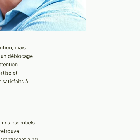
ention, mais
r un déblocage
ttention
rtise et
 satisfaits à
oins essentiels
 retrouve
arantissant ainsi