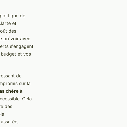
politique de
larté et
coût des
de prévoir avec
perts s'engagent
e budget et vos
éressant de
ompromis sur la
as chère à
ccessible. Cela
re des
ls
 assurée,