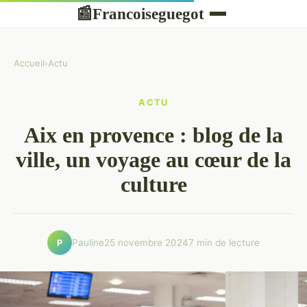
Francoiseguegot
📰
Accueil
›
Actu
ACTU
Aix en provence : blog de la
ville, un voyage au cœur de la
culture
Pauline
25 novembre 2024
7 min de lecture
P