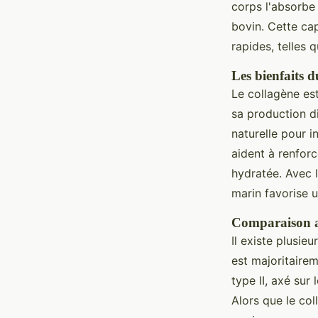
corps l'absorbe 
bovin. Cette ca
rapides, telles q
Les bienfaits 
Le collagène est
sa production d
naturelle pour 
aident à renforc
hydratée. Avec 
marin favorise 
Comparaison av
Il existe plusie
est majoritaire
type II, axé sur 
Alors que le col