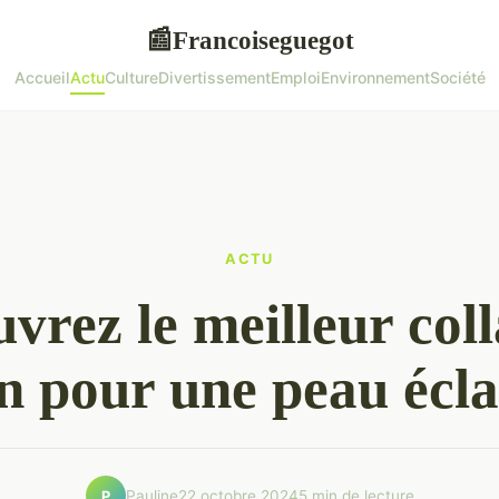
Francoiseguegot
📰
Accueil
Actu
Culture
Divertissement
Emploi
Environnement
Société
ACTU
vrez le meilleur col
n pour une peau écla
Pauline
22 octobre 2024
5 min de lecture
P