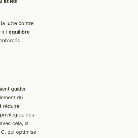
u et les
la lutte contre
r l'
équilibre
renforcés
aient guider
alement du
t réduire
privilégiez des
avec cela, la
 C, qui optimise