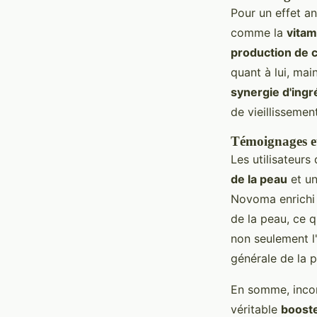
Pour un effet an
comme la
vitam
production de 
quant à lui, mai
synergie d'ingr
de vieillissemen
Témoignages et
Les utilisateur
de la peau
et un
Novoma enrichi 
de la peau, ce q
non seulement 
générale de la 
En somme, incor
véritable
booste