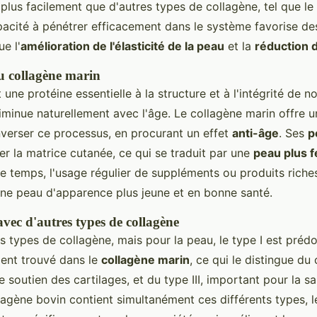
plus facilement que d'autres types de collagène, tel que le
pacité à pénétrer efficacement dans le système favorise des
ue l'
amélioration de l'élasticité de la peau
et la
réduction 
du collagène marin
 une protéine essentielle à la structure et à l'intégrité de n
iminue naturellement avec l'âge. Le collagène marin offre u
inverser ce processus, en procurant un effet
anti-âge
. Ses
p
er la matrice cutanée, ce qui se traduit par une
peau plus 
le temps, l'usage régulier de suppléments ou produits riche
une peau d'apparence plus jeune et en bonne santé.
ec d'autres types de collagène
urs types de collagène, mais pour la peau, le type I est pré
ment trouvé dans le
collagène marin
, ce qui le distingue du
le soutien des cartilages, et du type III, important pour la s
lagène bovin contient simultanément ces différents types, l