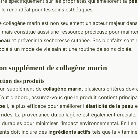
tre spécifiquement sur les propriétés qui améliorent la
pea
i le rend idéal pour les soins esthétiques.
le collagène marin est non seulement un acteur majeur dans 
t, mais constitue aussi une ressource précieuse pour mainteni
peau
et prévenir la sécheresse cutanée. Ses bienfaits sont 
socié à un mode de vie sain et une routine de soins ciblée.
bon supplément de collagène marin
ection des produits
d'un supplément de
collagène marin
, plusieurs critères devr
 Tout d'abord, assurez-vous que le produit contient princip
pe I
, le plus efficace pour améliorer l'
élasticité de la peau
e
 rides. La provenance du collagène est également cruciale; 
durables pour minimiser l'impact environnemental. En lien 
ients doit inclure des
ingrédients actifs
tels que la vitamine