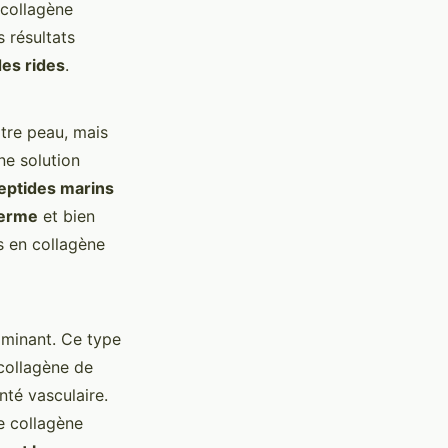
 collagène
 résultats
des rides
.
otre peau, mais
ne solution
eptides marins
ferme
et bien
s en collagène
dominant. Ce type
 collagène de
anté vasculaire.
e collagène