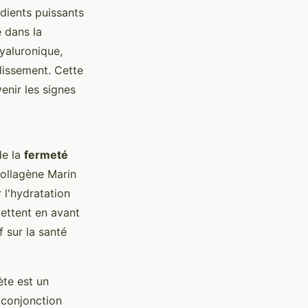
édients puissants
é dans la
hyaluronique,
llissement. Cette
enir les signes
de la
fermeté
Collagène Marin
 l'hydratation
mettent en avant
 sur la santé
ète est un
n conjonction