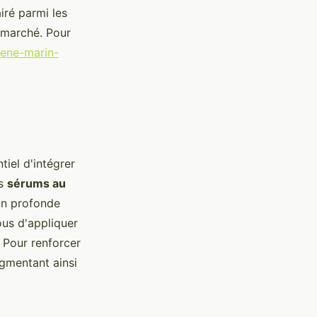
iré parmi les
 marché. Pour
agene-marin-
tiel d'intégrer
es
sérums au
on profonde
ous d'appliquer
 Pour renforcer
ugmentant ainsi