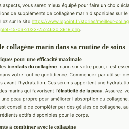
s aspects, vous serez mieux équipé pour faire un choix écla
ons de suppléments de collagène marin disponibles sur le
llez sur le site
https://www.lepoint.fr/stories/meilleur-coll
plet-15-06-2023-2524620_3919.php
.
le collagène marin dans sa routine de soins
tiques pour une efficacité maximale
 les
bienfaits du collagène
marin sur votre peau, il est essen
 dans votre routine quotidienne. Commencez par utiliser d
s avant l'hydratation. Ces sérums apportent une hydratati
es marins qui favorisent l'
élasticité de la peau
. Assurez-v
r une peau propre pour améliorer l'absorption du collagène.
l est conseillé de compléter par des gélules de collagène, a
grédients actifs disponibles pour le corps.
ents à combiner avec le collagène