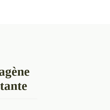
lagène
tante