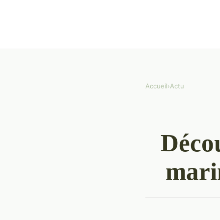
Accueil
›
Actu
Décou
mari