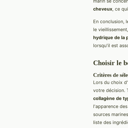
marin se concen
cheveux
, ce qu
En conclusion, 
le vieillissemen
hydrique de la 
lorsqu'il est as
Choisir le 
Critères de sél
Lors du choix 
votre décision.
collagène de ty
l'apparence des
sources marines 
liste des ingréd