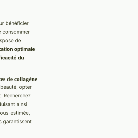
r bénéficier
 de consommer
ispose de
tation optimale
ficacité du
es de collagène
 beauté, opter
t. Recherchez
uisant ainsi
sous-estimée,
s garantissent