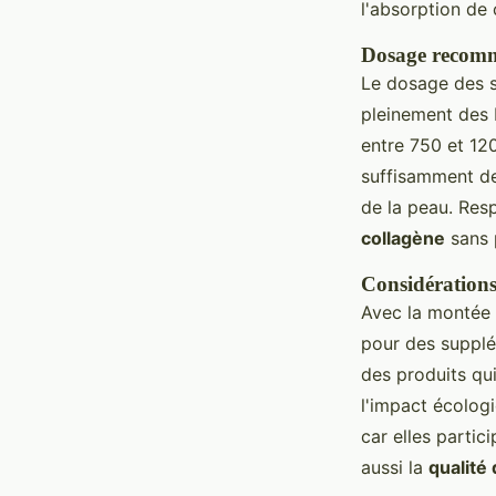
l'absorption de 
Dosage recom
Le dosage des s
pleinement des 
entre 750 et 12
suffisamment de
de la peau. Res
collagène
sans 
Considérations 
Avec la montée 
pour des supplé
des produits qu
l'impact écolog
car elles partic
aussi la
qualité