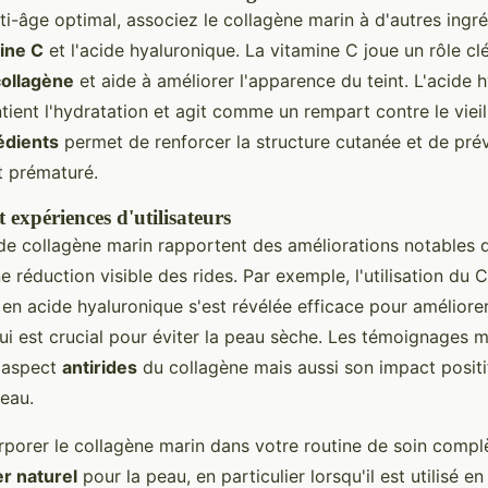
ti-âge optimal, associez le collagène marin à d'autres ingr
ine C
et l'acide hyaluronique. La vitamine C joue un rôle cl
collagène
et aide à améliorer l'apparence du teint. L'acide 
ntient l'hydratation et agit comme un rempart contre le viei
édients
permet de renforcer la structure cutanée et de prév
t prématuré.
 expériences d'utilisateurs
s de collagène marin rapportent des améliorations notables 
e réduction visible des rides. Par exemple, l'utilisation du 
en acide hyaluronique s'est révélée efficace pour améliorer
ui est crucial pour éviter la peau sèche. Les témoignages 
l'aspect
antirides
du collagène mais aussi son impact positif
peau.
porer le collagène marin dans votre routine de soin compl
r naturel
pour la peau, en particulier lorsqu'il est utilisé e