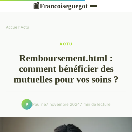
Francoiseguegot
📰
Accueil
›
Actu
ACTU
Remboursement.html :
comment bénéficier des
mutuelles pour vos soins ?
Pauline
7 novembre 2024
7 min de lecture
P