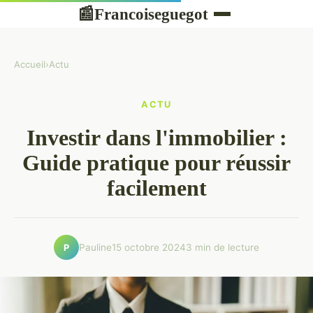
Francoiseguegot
📰
Accueil
›
Actu
ACTU
Investir dans l'immobilier :
Guide pratique pour réussir
facilement
Pauline
15 octobre 2024
3 min de lecture
P